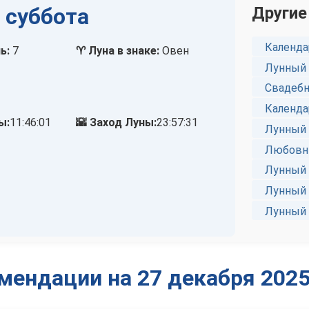
, суббота
Другие
Календа
ь:
7
♈ Луна в знаке:
Овен
Лунный 
Свадебн
Календа
ы:
11:46:01
🌇 Заход Луны:
23:57:31
Лунный 
Любовны
Лунный 
Лунный 
Лунный 
мендации на 27 декабря 2025