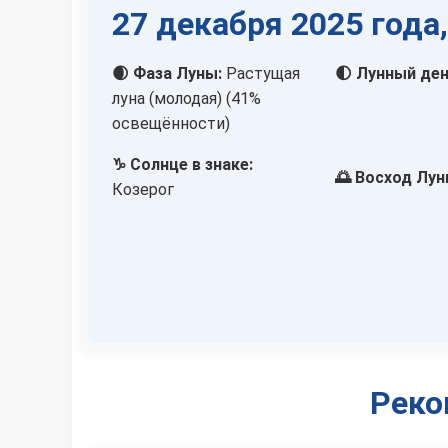
27 декабря 2025 года
🌒 Фаза Луны:
Растущая
🌓 Лунный ден
луна (молодая) (41%
освещённости)
♑ Солнце в знаке:
🌅 Восход Лун
Козерог
Реко