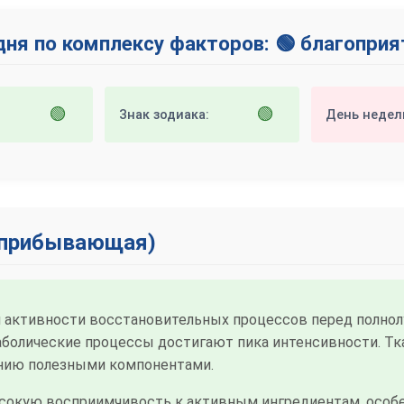
дня по комплексу факторов: 🟢 благопри
🟢
🟢
Знак зодиака:
День недел
 (прибывающая)
активности восстановительных процессов перед полнол
аболические процессы достигают пика интенсивности. Т
нию полезными компонентами.
окую восприимчивость к активным ингредиентам, особе