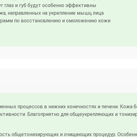
г глаз и губ будут особенно эффективны
жа, направленных на укрепление мышц лица
грамм по восстановлению и омоложению кожи
енных процессов в нижних конечностях и печени. Кожа б
ктивности. Благоприятно для общеукрепляющих и тониз
ть общетонизирующих и очищающих процедур. Особенно 