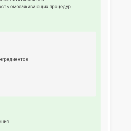
ность омолаживающих процедур.
ингредиентов
в
ения