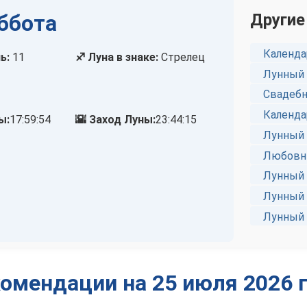
уббота
Другие
Календа
ь:
11
♐ Луна в знаке:
Стрелец
Лунный 
Свадебн
Календа
ы:
17:59:54
🌇 Заход Луны:
23:44:15
Лунный 
Любовны
Лунный 
Лунный 
Лунный 
омендации на 25 июля 2026 