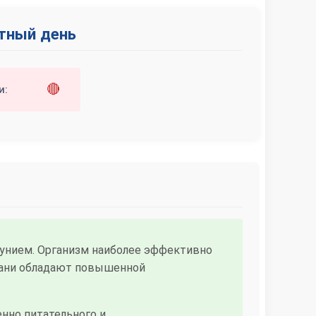
ятный день
🔴
и:
унием. Организм наиболее эффективно
кани обладают повышенной
нно питательного и