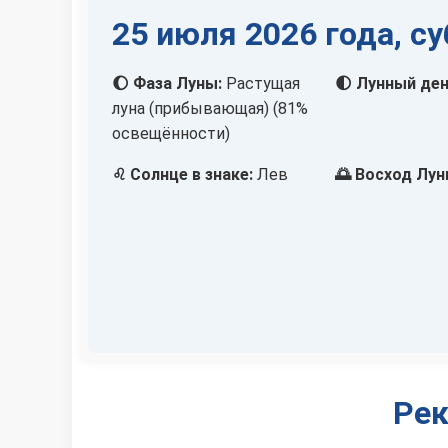
25 июля 2026 года, с
🌔 Фаза Луны:
Растущая
🌓 Лунный ден
луна (прибывающая) (81%
освещённости)
♌ Солнце в знаке:
Лев
🌅 Восход Лун
Рек