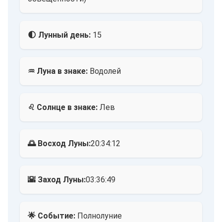
🌓 Лунный день:
15
♒ Луна в знаке:
Водолей
♌ Солнце в знаке:
Лев
🌅 Восход Луны:
20:34:12
🌇 Заход Луны:
03:36:49
🌟 Событие:
Полнолуние