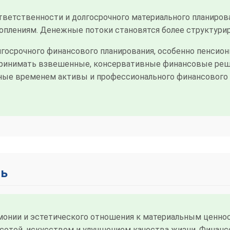
ветственности и долгосрочного материального планирова
акоплениям. Денежные потоки становятся более структур
госрочного финансового планирования, особенно пенсион
принимать взвешенные, консервативные финансовые реше
ные временем активы и профессионального финансового 
нь
онии и эстетического отношения к материальным ценнос
сотой, искусством и улучшением качества жизни. Фина