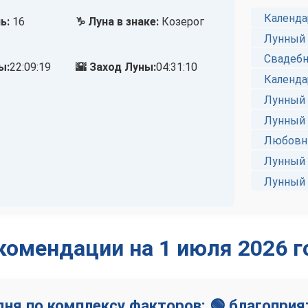
Календа
ь:
16
♑ Луна в знаке:
Козерог
Лунный 
Свадебн
ы:
22:09:19
🌇 Заход Луны:
04:31:10
Календа
Лунный 
Лунный 
Любовны
Лунный 
Лунный 
комендации на 1 июля 2026 г
дня по комплексу факторов: 🟢 благопри