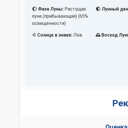
🌔 Фаза Луны:
Растущая
🌓 Лунный ден
луна (прибывающая) (65%
освещённости)
♌ Солнце в знаке:
Лев
🌅 Восход Лун
Рек
Оценка