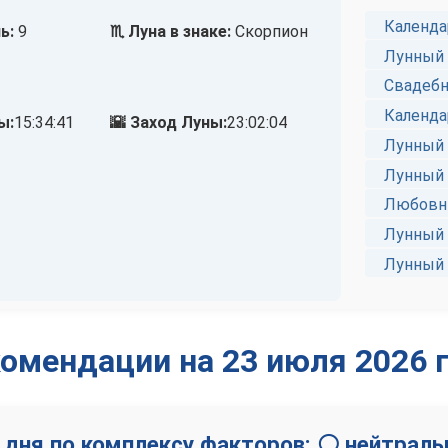
Календа
ь:
9
♏ Луна в знаке:
Скорпион
Лунный 
Свадебн
Календа
ы:
15:34:41
🌇 Заход Луны:
23:02:04
Лунный 
Лунный 
Любовны
Лунный 
Лунный 
омендации на 23 июля 2026 
 дня по комплексу факторов: ⚪ нейтраль