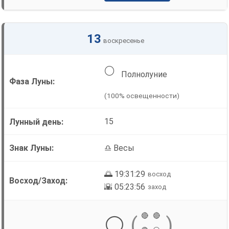
13
воскресенье
🌕
Полнолуние
(100% освещенности)
15
♎ Весы
🌅 19:31:29
восход
🌇 05:23:56
заход
🔴
🔴
⚪
(
)