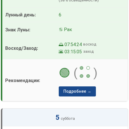
(38% освещенности)
6
♋ Рак
🌅 07:54:24
восход
🌇 03:15:05
заход
🟢
⚪
🟢
(
)
🟢
🟢
Подробнее →
5
суббота