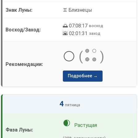
♊ Близнецы
🌅 07:08:17
восход
🌇 02:01:31
заход
🟢
⚪
⚪
(
)
🔴
🟢
Подробнее →
4
пятница
🌒
Растущая