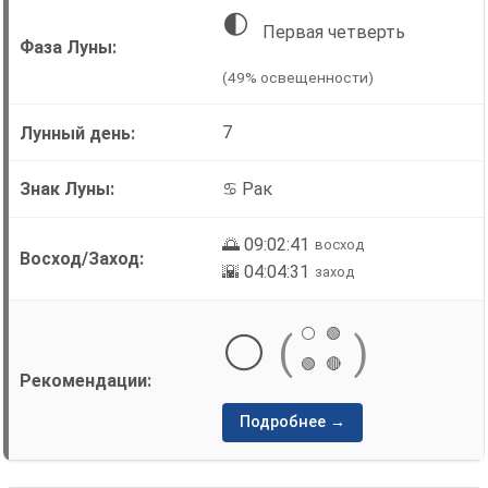
🌓
Первая четверть
(49% освещенности)
7
♋ Рак
🌅 09:02:41
восход
🌇 04:04:31
заход
⚪
🟢
⚪
(
)
🟢
🔴
Подробнее →