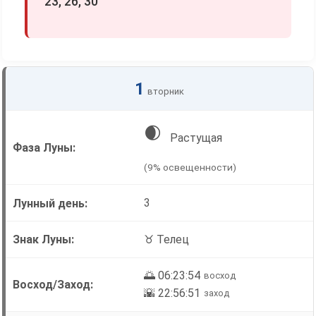
23, 26, 30
1
вторник
🌒
Растущая
(9% освещенности)
3
♉ Телец
🌅 06:23:54
восход
🌇 22:56:51
заход