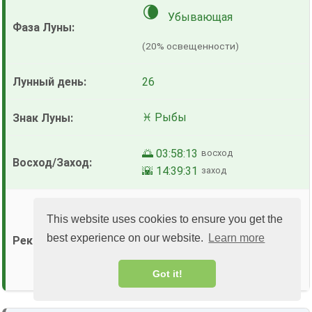
🌘
Убывающая
(20% освещенности)
26
♓ Рыбы
🌅 03:58:13
восход
🌇 14:39:31
заход
🟢
🔴
🟢
(
)
This website uses cookies to ensure you get the
🟢
🟢
best experience on our website.
Learn more
Подробнее →
Got it!