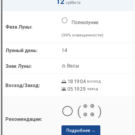
12
суббота
🌕
Полнолуние
(99% освещенности)
14
♎ Весы
🌅 18:19:04
восход
🌇 05:19:29
заход
🟢
🔴
⚪
(
)
🟢
🔴
Подробнее →