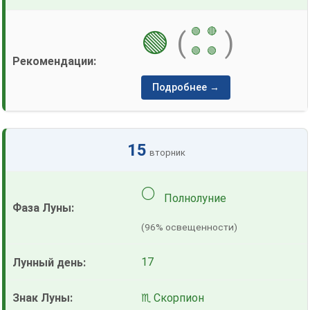
🟢
🔴
🟢
(
)
🟢
🟢
Подробнее →
15
вторник
🌕
Полнолуние
(96% освещенности)
17
♏ Скорпион