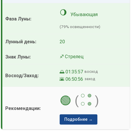
🌖
Убывающая
(79% освещенности)
20
♐ Стрелец
🌅 01:35:57
восход
🌇 06:50:56
заход
⚪
🟢
🟢
(
)
⚪
🟢
Подробнее →