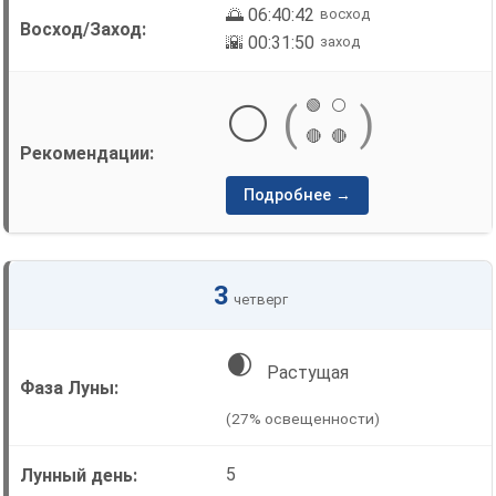
🌅 06:40:42
восход
🌇 00:31:50
заход
🟢
⚪
⚪
(
)
🔴
🔴
Подробнее →
3
четверг
🌒
Растущая
(27% освещенности)
5