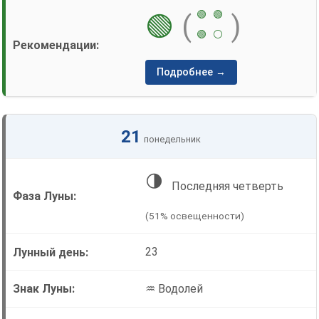
🟢
🟢
🟢
(
)
🟢
⚪
Подробнее →
21
понедельник
🌗
Последняя четверть
(51% освещенности)
23
♒ Водолей