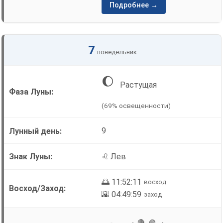
Подробнее →
7
понедельник
🌔
Растущая
(69% освещенности)
9
♌ Лев
🌅 11:52:11
восход
🌇 04:49:59
заход
🔴
🟢