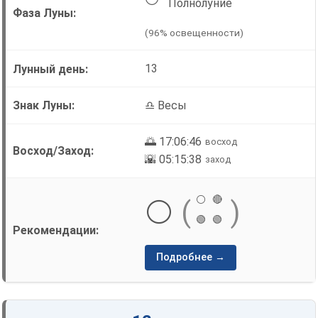
Полнолуние
(96% освещенности)
13
♎ Весы
🌅 17:06:46
восход
🌇 05:15:38
заход
⚪
🔴
⚪
(
)
🟢
🟢
Подробнее →