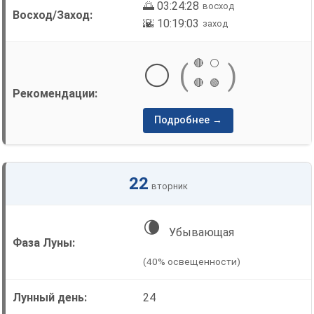
🌅 03:24:28
восход
🌇 10:19:03
заход
🔴
⚪
⚪
(
)
🔴
🟢
Подробнее →
22
вторник
🌘
Убывающая
(40% освещенности)
24