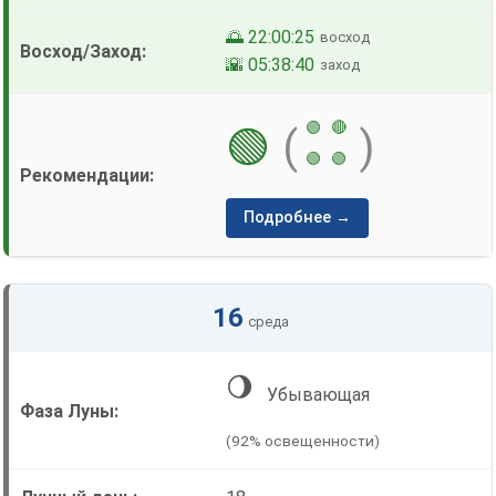
🌅 22:00:25
восход
🌇 05:38:40
заход
🟢
🔴
🟢
(
)
🟢
🟢
Подробнее →
16
среда
🌖
Убывающая
(92% освещенности)