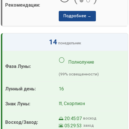
🟢
⚪
Подробнее →
14
понедельник
🌕
Полнолуние
(99% освещенности)
16
♏ Скорпион
🌅 20:45:07
восход
🌇 05:29:53
заход