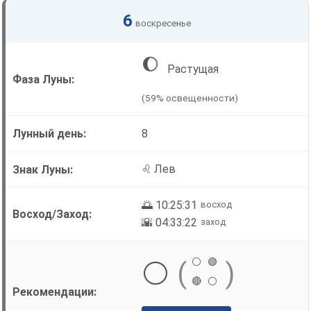
6
воскресенье
🌔
Растущая
(59% освещенности)
8
♌ Лев
🌅 10:25:31
восход
🌇 04:33:22
заход
⚪
🟢
⚪
(
)
🔴
⚪