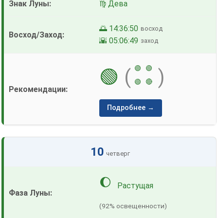
♍ Дева
🌅 14:36:50
восход
🌇 05:06:49
заход
🟢
🟢
🟢
(
)
🟢
🔴
Подробнее →
10
четверг
🌔
Растущая
(92% освещенности)