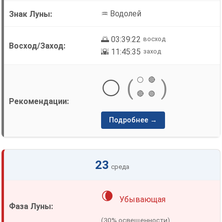
♒ Водолей
🌅 03:39:22
восход
🌇 11:45:35
заход
⚪
🔴
⚪
(
)
🔴
🟢
Подробнее →
23
среда
🌘
Убывающая
(30% освещенности)