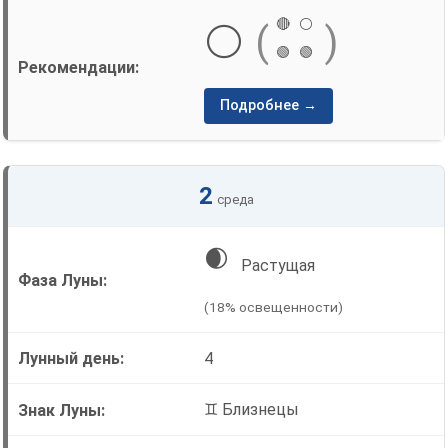
🔴
⚪
⚪
(
)
🟢
🟢
Подробнее →
2
среда
🌒
Растущая
(18% освещенности)
4
♊ Близнецы