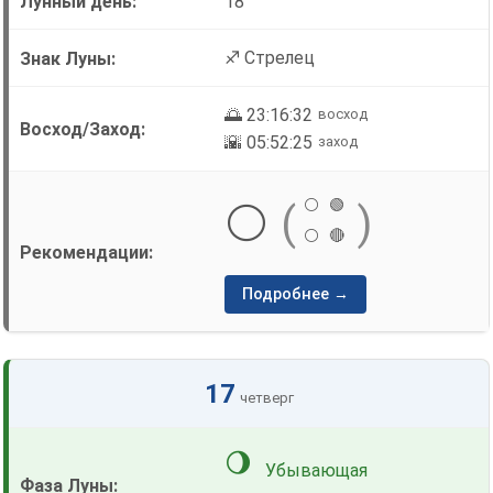
18
♐ Стрелец
🌅 23:16:32
восход
🌇 05:52:25
заход
⚪
🟢
⚪
(
)
⚪
🔴
Подробнее →
17
четверг
🌖
Убывающая