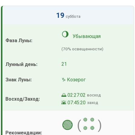
19
суббота
🌖
Убывающая
(70% освещенности)
21
♑ Козерог
🌅 02:27:02
восход
🌇 07:45:20
заход
🟢
🟢
🟢
(
)
🟢
🔴