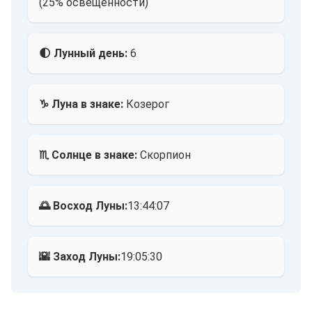
(25% освещённости)
🌓 Лунный день:
6
♑ Луна в знаке:
Козерог
♏ Солнце в знаке:
Скорпион
🌅 Восход Луны:
13:44:07
🌇 Заход Луны:
19:05:30