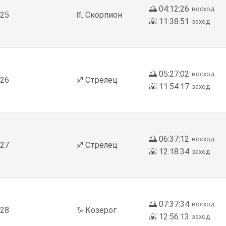
🌅 04:12:26
восход
25
♏ Скорпион
🌇 11:38:51
заход
🌅 05:27:02
восход
26
♐ Стрелец
🌇 11:54:17
заход
🌅 06:37:12
восход
27
♐ Стрелец
🌇 12:18:34
заход
🌅 07:37:34
восход
28
♑ Козерог
🌇 12:56:13
заход