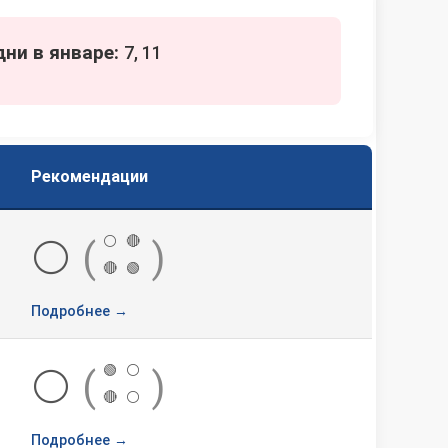
ни в январе:
7, 11
Рекомендации
⚪
🔴
⚪
(
)
🔴
🟢
Подробнее →
🟢
⚪
⚪
(
)
🔴
⚪
Подробнее →