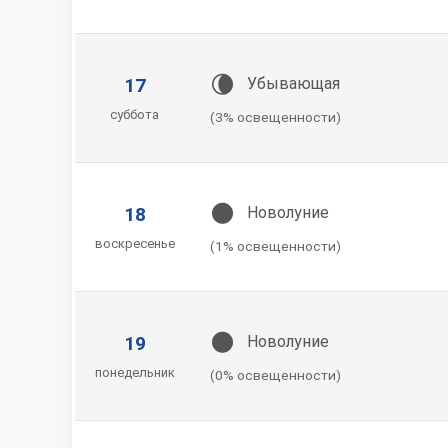
🌘
17
Убывающая
суббота
(3% освещенности)
🌑
18
Новолуние
воскресенье
(1% освещенности)
🌑
19
Новолуние
понедельник
(0% освещенности)