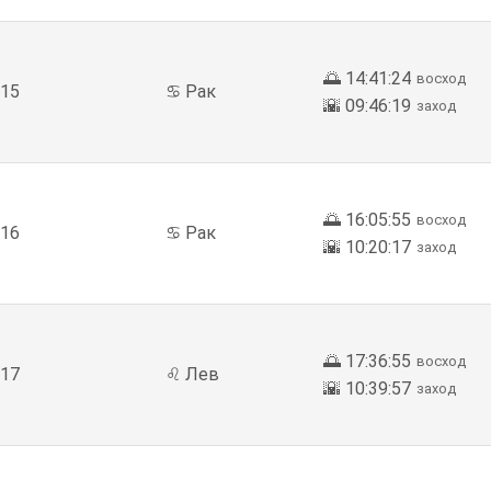
🌅 14:41:24
восход
15
♋ Рак
🌇 09:46:19
заход
🌅 16:05:55
восход
16
♋ Рак
🌇 10:20:17
заход
🌅 17:36:55
восход
17
♌ Лев
🌇 10:39:57
заход