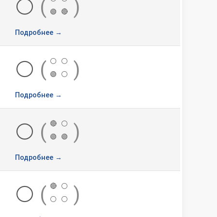
⚪
(
)
🟢
🔴
Подробнее →
⚪
⚪
⚪
(
)
🟢
⚪
Подробнее →
🔴
⚪
⚪
(
)
🟢
🟢
Подробнее →
🔴
⚪
⚪
(
)
⚪
⚪