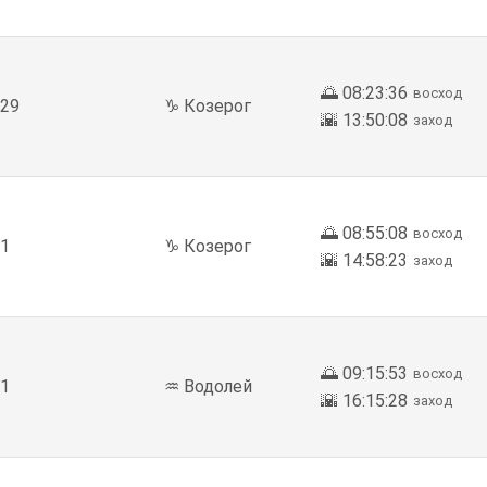
🌅 08:23:36
восход
29
♑ Козерог
🌇 13:50:08
заход
🌅 08:55:08
восход
1
♑ Козерог
🌇 14:58:23
заход
🌅 09:15:53
восход
1
♒ Водолей
🌇 16:15:28
заход