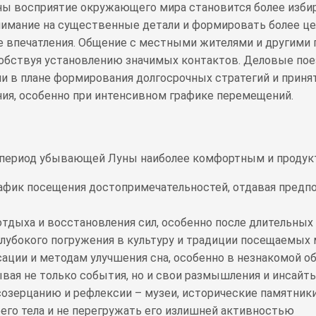
ы восприятие окружающего мира становится более избир
имание на существенные детали и формировать более ц
 впечатления. Общение с местными жителями и другими
собствуя установлению значимых контактов. Деловые пое
и в плане формирования долгосрочных стратегий и прин
ия, особенно при интенсивном графике перемещений.
в период убывающей Луны наиболее комфортным и продук
фик посещения достопримечательностей, отдавая предпоч
тдыха и восстановления сил, особенно после длительных
глубокого погружения в культуру и традиции посещаемых
ации и методам улучшения сна, особенно в незнакомой о
вая не только события, но и свои размышления и инсайт
созерцанию и рефлексии – музеи, исторические памятни
его тела и не перегружать его излишней активностью