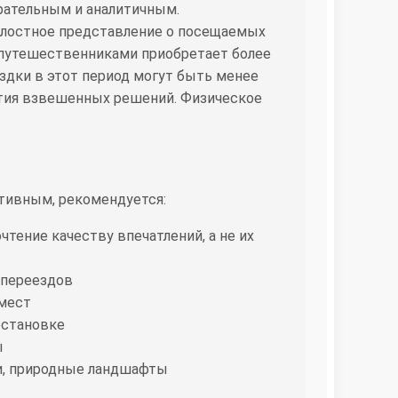
ательным и аналитичным.
елостное представление о посещаемых
 путешественниками приобретает более
здки в этот период могут быть менее
ятия взвешенных решений. Физическое
тивным, рекомендуется:
тение качеству впечатлений, а не их
 переездов
 мест
бстановке
ы
ки, природные ландшафты