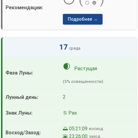
⚪
🟢
Подробнее →
17
среда
🌒
Растущая
(5% освещенности)
2
♋ Рак
🌅 05:21:09
восход
🌇 23:26:00
заход