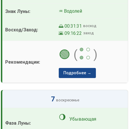
♒ Водолей
🌅 00:31:31
восход
🌇 09:16:22
заход
🟢
⚪
🟢
(
)
🟢
⚪
Подробнее →
7
воскресенье
🌖
Убывающая