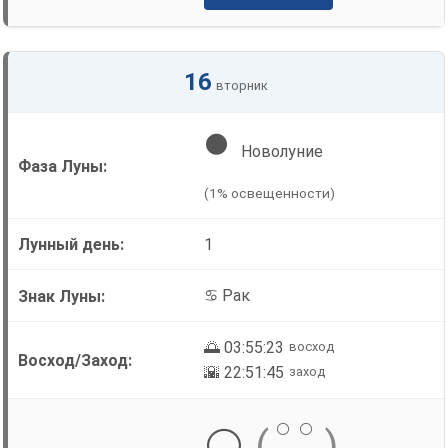
16
вторник
🌑
Новолуние
(1% освещенности)
1
♋ Рак
🌅 03:55:23
восход
🌇 22:51:45
заход
⚪
⚪
⚪
(
)