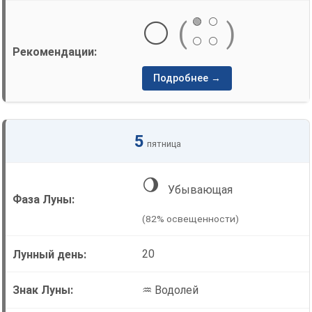
🟢
⚪
⚪
(
)
⚪
⚪
Подробнее →
5
пятница
🌖
Убывающая
(82% освещенности)
20
♒ Водолей