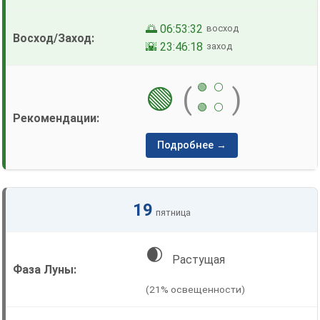
🌅 06:53:32
восход
🌇 23:46:18
заход
🟢
⚪
🟢
(
)
🟢
⚪
Подробнее →
19
пятница
🌒
Растущая
(21% освещенности)