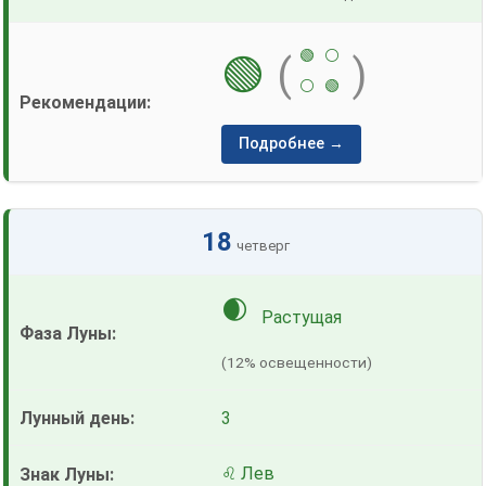
🟢
⚪
🟢
(
)
⚪
🟢
Подробнее →
18
четверг
🌒
Растущая
(12% освещенности)
3
♌ Лев