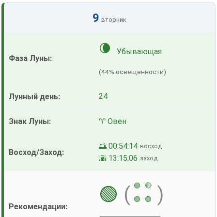
9
вторник
🌘
Убывающая
(44% освещенности)
24
♈ Овен
🌅 00:54:14
восход
🌇 13:15:06
заход
🟢
🔴
🟢
(
)
🟢
🟢