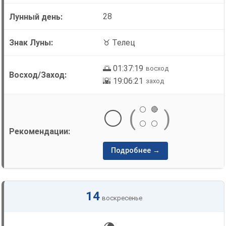
28
♉ Телец
🌅 01:37:19
восход
🌇 19:06:21
заход
⚪
🔴
⚪
(
)
⚪
⚪
Подробнее →
14
воскресенье