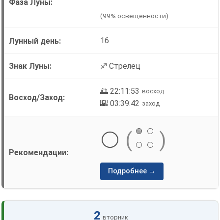
(99% освещенности)
16
♐ Стрелец
🌅 22:11:53
восход
🌇 03:39:42
заход
🟢
⚪
⚪
(
)
⚪
⚪
Подробнее →
2
вторник