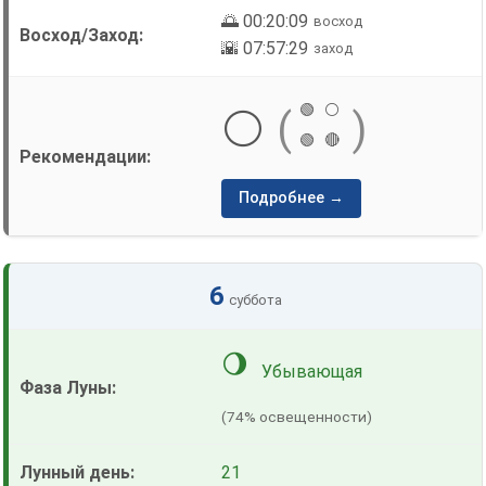
🌅 00:20:09
восход
🌇 07:57:29
заход
🟢
⚪
⚪
(
)
🟢
🔴
Подробнее →
6
суббота
🌖
Убывающая
(74% освещенности)
21