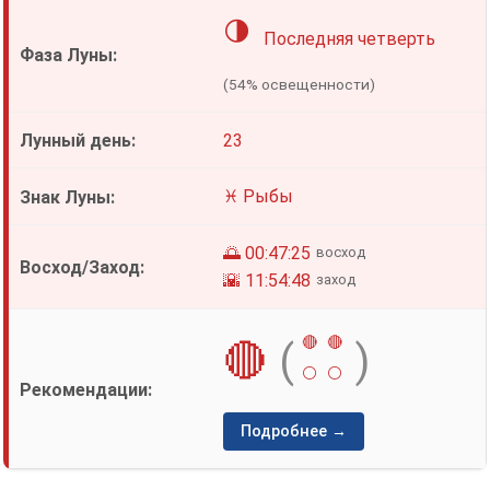
🌗
Последняя четверть
(54% освещенности)
23
♓ Рыбы
🌅 00:47:25
восход
🌇 11:54:48
заход
🔴
🔴
🔴
(
)
⚪
⚪
Подробнее →