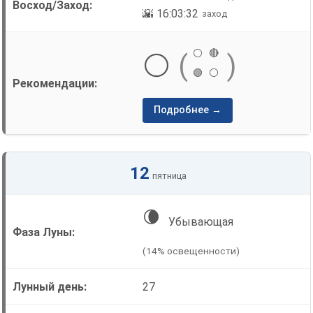
🌇 16:03:32
заход
⚪
🔴
⚪
(
)
🟢
⚪
Подробнее →
12
пятница
🌘
Убывающая
(14% освещенности)
27