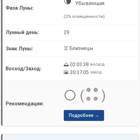
🌘
Убывающая
(2% освещенности)
29
♊ Близнецы
🌅 02:03:38
восход
🌇 20:37:05
заход
🔴
🔴
⚪
(
)
🟢
🟢
Подробнее →