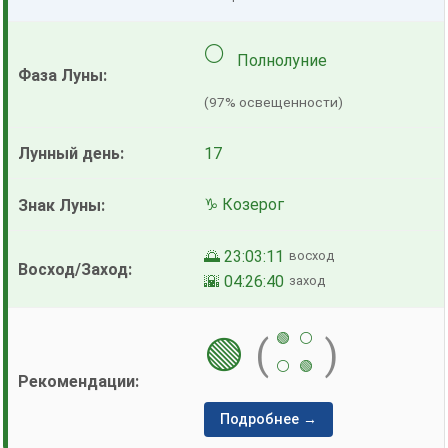
🌕
Полнолуние
(97% освещенности)
17
♑ Козерог
🌅 23:03:11
восход
🌇 04:26:40
заход
🟢
⚪
🟢
(
)
⚪
🟢
Подробнее →