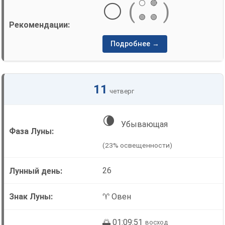
⚪
🔴
⚪
(
)
🟢
🟢
Подробнее →
11
четверг
🌘
Убывающая
(23% освещенности)
26
♈ Овен
🌅 01:09:51
восход