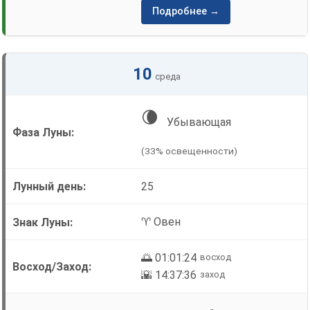
Подробнее →
10
среда
🌘
Убывающая
(33% освещенности)
25
♈ Овен
🌅 01:01:24
восход
🌇 14:37:36
заход