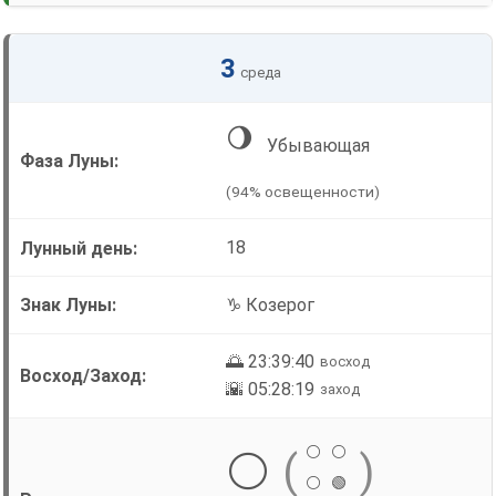
3
среда
🌖
Убывающая
(94% освещенности)
18
♑ Козерог
🌅 23:39:40
восход
🌇 05:28:19
заход
⚪
⚪
⚪
(
)
⚪
🟢