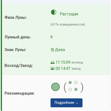
🌒
Растущая
(41% освещенности)
6
♍ Дева
🌅 11:15:09
восход
🌇 00:14:47
заход
🟢
⚪
🟢
(
)
⚪
🟢
Подробнее →