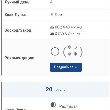
4
♌ Лев
🌅 08:24:48
восход
🌇 23:59:07
заход
🔴
⚪
⚪
(
)
🟢
🔴
Подробнее →
20
суббота
🌒
Растущая