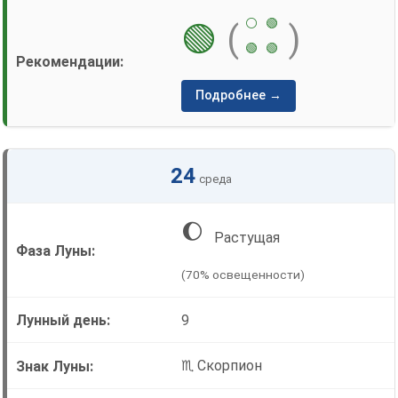
⚪
🟢
🟢
(
)
🟢
🟢
Подробнее →
24
среда
🌔
Растущая
(70% освещенности)
9
♏ Скорпион