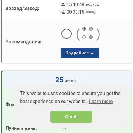
🌅 15:10:48
восход
🌇 00:33:15
заход
🔴
🟢
⚪
(
)
⚪
🟢
Подробнее →
25
четверг
This website uses cookies to ensure you get the
🌔
Растущая
best experience on our website.
Learn more
(79% освещенности)
Got it!
10