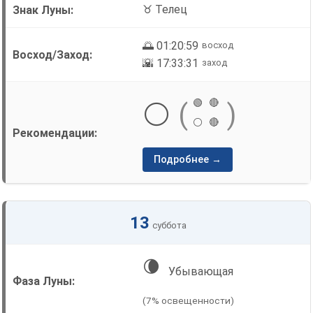
♉ Телец
🌅 01:20:59
восход
🌇 17:33:31
заход
🟢
🔴
⚪
(
)
⚪
🔴
Подробнее →
13
суббота
🌘
Убывающая
(7% освещенности)