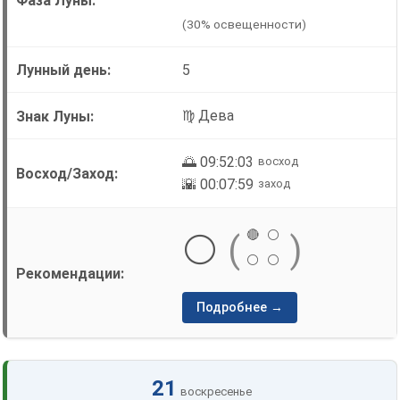
(30% освещенности)
5
♍ Дева
🌅 09:52:03
восход
🌇 00:07:59
заход
🔴
⚪
⚪
(
)
⚪
⚪
Подробнее →
21
воскресенье