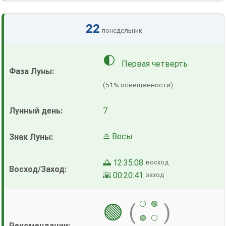
22
понедельник
🌓
Первая четверть
(51% освещенности)
7
♎ Весы
🌅 12:35:08
восход
🌇 00:20:41
заход
⚪
🟢
🟢
(
)
🟢
⚪