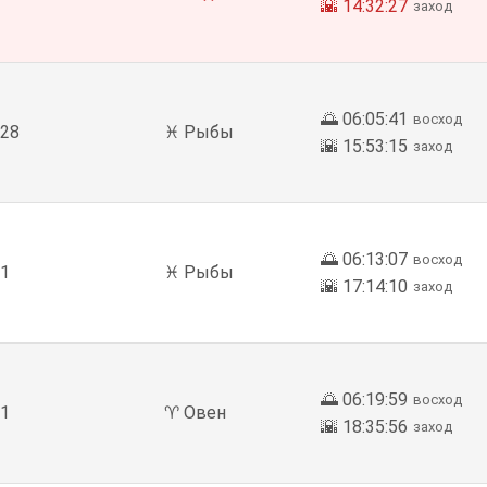
🌇 14:32:27
заход
🌅 06:05:41
восход
28
♓ Рыбы
🌇 15:53:15
заход
🌅 06:13:07
восход
1
♓ Рыбы
🌇 17:14:10
заход
🌅 06:19:59
восход
1
♈ Овен
🌇 18:35:56
заход