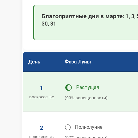
Благоприятные дни в марте:
1, 3,
30, 31
День
Фаза Луны
🌔
1
Растущая
воскресенье
(93% освещенности)
🌕
2
Полнолуние
понедельник
(97% освещенности)