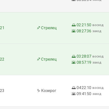
🌅 02:21:50
восход
21
♐ Стрелец
🌇 08:27:36
заход
🌅 03:28:07
восход
22
♐ Стрелец
🌇 08:57:19
заход
🌅 04:22:10
восход
23
♑ Козерог
🌇 09:41:50
заход