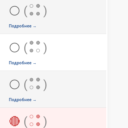
⚪
🔴
⚪
(
)
🟢
🟢
Подробнее →
🔴
🔴
⚪
(
)
🟢
⚪
Подробнее →
🟢
🔴
⚪
(
)
⚪
🔴
Подробнее →
⚪
🔴
🔴
(
)
⚪
🔴