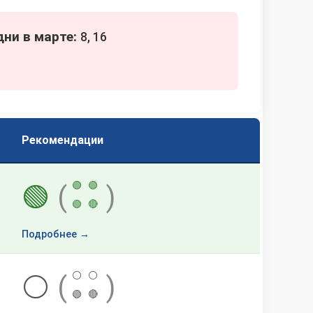
ни в марте:
8, 16
Рекомендации
🟢
🟢
🟢
(
)
🟢
🔴
Подробнее →
⚪
⚪
⚪
(
)
🟢
🔴