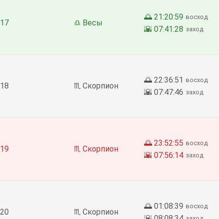
🌅 21:20:59
восход
17
♎ Весы
🌇 07:41:28
заход
🌅 22:36:51
восход
18
♏ Скорпион
🌇 07:47:46
заход
🌅 23:52:55
восход
19
♏ Скорпион
🌇 07:56:14
заход
🌅 01:08:39
восход
20
♏ Скорпион
🌇 08:08:34
заход