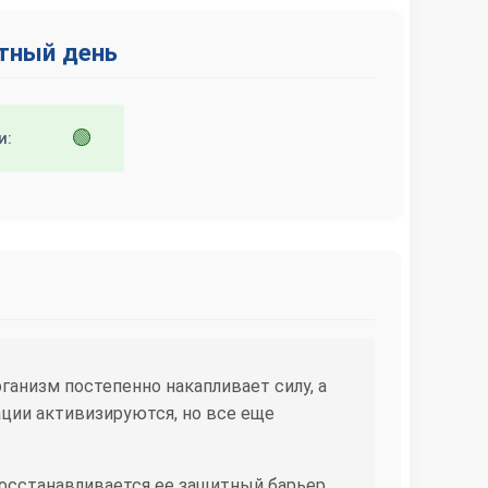
ятный день
🟢
и:
ганизм постепенно накапливает силу, а
ии активизируются, но все еще
осстанавливается ее защитный барьер.