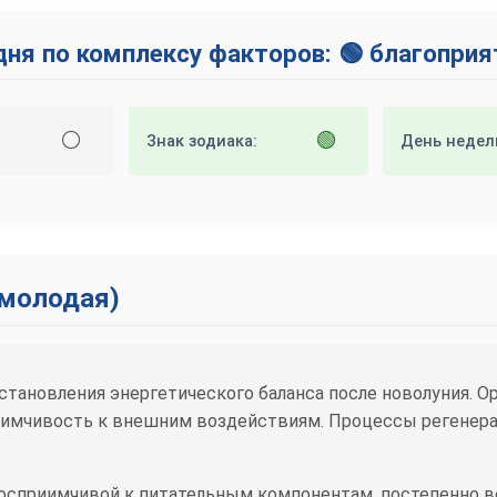
дня по комплексу факторов: 🟢 благопри
⚪
🟢
Знак зодиака:
День недел
(молодая)
тановления энергетического баланса после новолуния. Ор
имчивость к внешним воздействиям. Процессы регенерац
осприимчивой к питательным компонентам, постепенно в