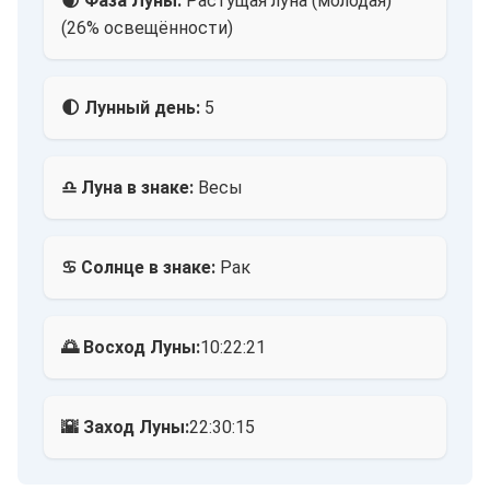
🌒 Фаза Луны:
Растущая луна (молодая)
(26% освещённости)
🌓 Лунный день:
5
♎ Луна в знаке:
Весы
♋ Солнце в знаке:
Рак
🌅 Восход Луны:
10:22:21
🌇 Заход Луны:
22:30:15