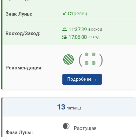
♐ Стрелец
🌅 11:37:39
восход
🌇 17:06:08
заход
🟢
🟢
🟢
(
)
🟢
🟢
Подробнее →
13
пятница
🌒
Растущая