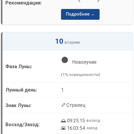
Подробнее →
10
вторник
🌑
Новолуние
(1% освещенности)
1
♐ Стрелец
🌅 09:25:15
восход
🌇 16:03:54
заход