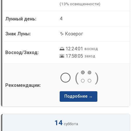
(13% освещенности)
4
♑ Козерог
🌅 12:24:01
восход
🌇 17:58:05
заход
🔴
🟢
⚪
(
)
⚪
⚪
Подробнее →
14
суббота