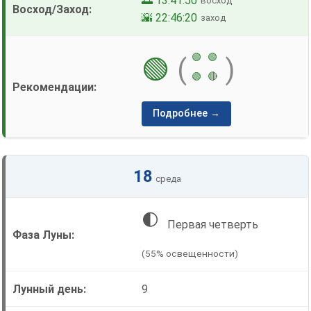
🌅 13:41:50
восход
🌇 22:46:20
заход
🟢
🟢
🟢
(
)
🟢
🔴
Подробнее →
18
среда
🌓
Первая четверть
(55% освещенности)
9