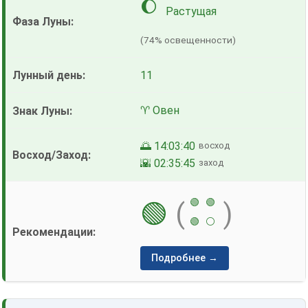
🌔
Растущая
(74% освещенности)
11
♈ Овен
🌅 14:03:40
восход
🌇 02:35:45
заход
🟢
🟢
🟢
(
)
🟢
⚪
Подробнее →