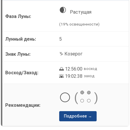
🌒
Растущая
(19% освещенности)
5
♑ Козерог
🌅 12:56:00
восход
🌇 19:02:38
заход
🔴
🟢
⚪
(
)
⚪
⚪
Подробнее →