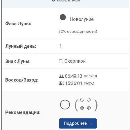
воскресенье
🌑
Новолуние
(2% освещенности)
1
♏ Скорпион
🌅 06:49:13
восход
🌇 15:36:01
заход
⚪
⚪
⚪
(
)
🟢
🔴
Подробнее →