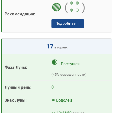
🟢
🟢
🟢
(
)
🟢
⚪
Подробнее →
17
вторник
🌒
Растущая
(45% освещенности)
8
♒ Водолей