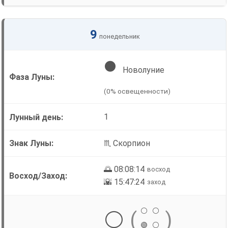
9
понедельник
🌑
Новолуние
(0% освещенности)
1
♏ Скорпион
🌅 08:08:14
восход
🌇 15:47:24
заход
⚪
⚪
⚪
(
)
🟢
⚪