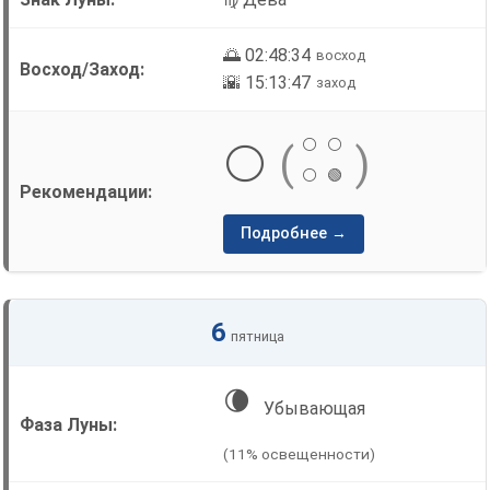
🌅 02:48:34
восход
🌇 15:13:47
заход
⚪
⚪
⚪
(
)
⚪
🟢
Подробнее →
6
пятница
🌘
Убывающая
(11% освещенности)