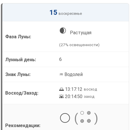
15
воскресенье
🌒
Растущая
(27% освещенности)
6
♒ Водолей
🌅 13:17:12
восход
🌇 20:14:50
заход
⚪
🟢
⚪
(
)
🟢
🔴