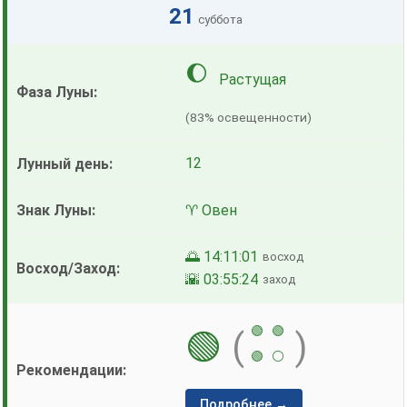
21
суббота
🌔
Растущая
(83% освещенности)
12
♈ Овен
🌅 14:11:01
восход
🌇 03:55:24
заход
🟢
🟢
🟢
(
)
🟢
⚪
Подробнее →