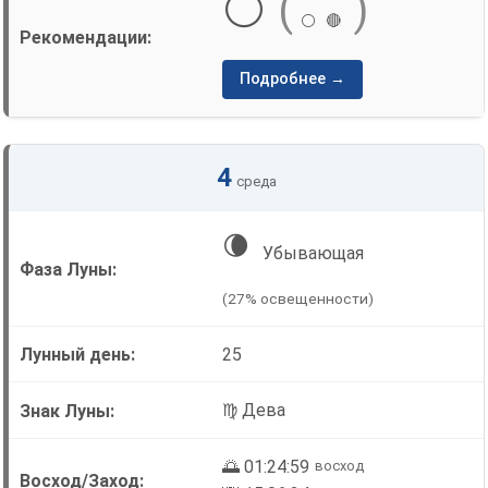
⚪
(
)
⚪
🔴
Подробнее →
4
среда
🌘
Убывающая
(27% освещенности)
25
♍ Дева
🌅 01:24:59
восход