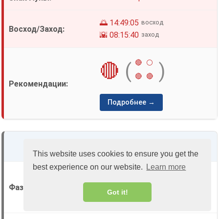
🌅 14:49:05
восход
🌇 08:15:40
заход
🔴
⚪
🔴
(
)
🔴
🔴
Подробнее →
25
среда
This website uses cookies to ensure you get the
best experience on our website.
Learn more
🌕
Полнолуние
Got it!
(100% освещенности)