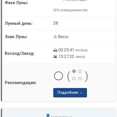
(5% освещенности)
28
♎ Весы
🌅 05:29:41
восход
🌇 15:27:32
заход
🔴
⚪
⚪
(
)
⚪
⚪
Подробнее →
8