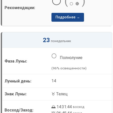
⚪
(
)
⚪
🔴
Подробнее →
23
понедельник
🌕
Полнолуние
(96% освещенности)
14
♉ Телец
🌅 14:31:44
восход