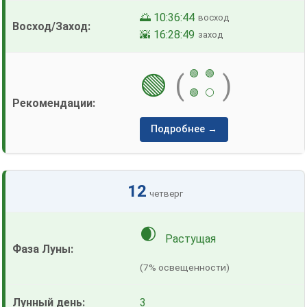
🌅 10:36:44
восход
🌇 16:28:49
заход
🟢
🟢
🟢
(
)
🟢
⚪
Подробнее →
12
четверг
🌒
Растущая
(7% освещенности)
3