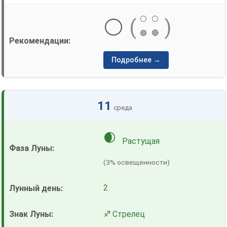
⚪
⚪
⚪
(
)
🟢
🔴
Подробнее →
11
среда
🌒
Растущая
(3% освещенности)
2
♐ Стрелец