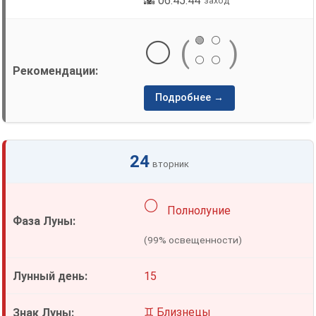
🌇 06:45:44
заход
🟢
⚪
⚪
(
)
⚪
⚪
Подробнее →
24
вторник
🌕
Полнолуние
(99% освещенности)
15
♊ Близнецы