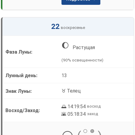
22
воскресенье
🌔
Растущая
(90% освещенности)
13
♉ Телец
🌅 14:19:54
восход
🌇 05:18:34
заход
⚪
🟢