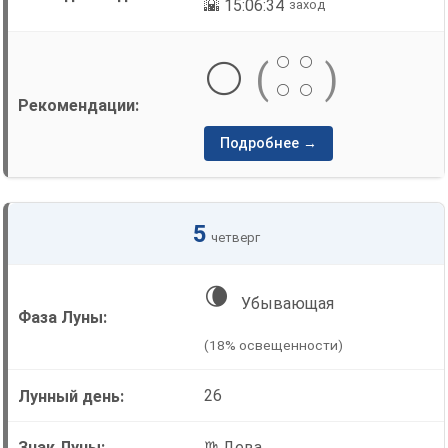
🌇 15:06:34
заход
⚪
⚪
⚪
(
)
⚪
⚪
Подробнее →
5
четверг
🌘
Убывающая
(18% освещенности)
26
♍ Дева