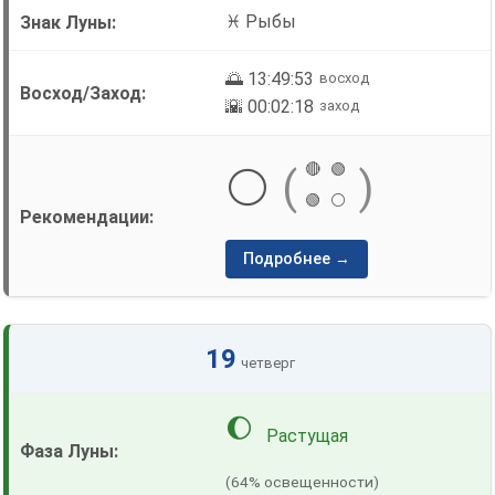
♓ Рыбы
🌅 13:49:53
восход
🌇 00:02:18
заход
🔴
🟢
⚪
(
)
🟢
⚪
Подробнее →
19
четверг
🌔
Растущая
(64% освещенности)