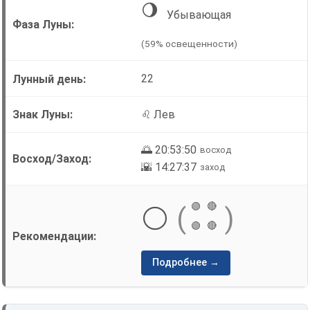
🌖
Убывающая
(59% освещенности)
22
♌ Лев
🌅 20:53:50
восход
🌇 14:27:37
заход
🟢
🔴
⚪
(
)
🟢
🔴
Подробнее →