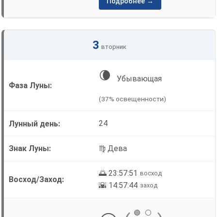
Подробнее →
3
вторник
🌘
Убывающая
(37% освещенности)
24
♍ Дева
🌅 23:57:51
восход
🌇 14:57:44
заход
🟢
⚪