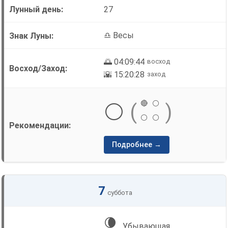
27
♎ Весы
🌅 04:09:44
восход
🌇 15:20:28
заход
🔴
⚪
⚪
(
)
⚪
⚪
Подробнее →
7
суббота
🌘
Убывающая