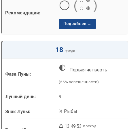
⚪
🟢
⚪
(
)
⚪
🔴
Подробнее →
18
среда
🌓
Первая четверть
(55% освещенности)
9
♓ Рыбы
🌅 13:49:53
восход