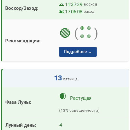
🌅 11:37:39
восход
🌇 17:06:08
заход
🔴
🟢
🟢
(
)
🟢
🟢
Подробнее →
13
пятница
🌒
Растущая
(13% освещенности)
4