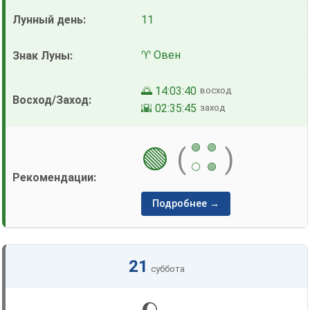
11
♈ Овен
🌅 14:03:40
восход
🌇 02:35:45
заход
🟢
🟢
🟢
(
)
⚪
🟢
Подробнее →
21
суббота
🌔