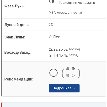
🌗
Последняя четверть
(48% освещенности)
23
♌ Лев
🌅 22:26:52
восход
🌇 14:45:42
заход
🔴
🔴
⚪
(
)
🟢
⚪
Подробнее →