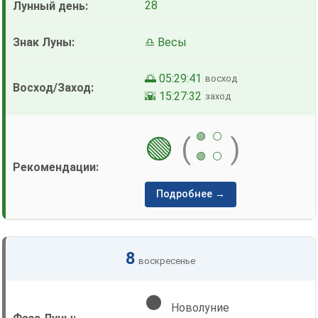
28
♎ Весы
🌅 05:29:41
восход
🌇 15:27:32
заход
🟢
⚪
🟢
(
)
🟢
⚪
Подробнее →
8
воскресенье
🌑
Новолуние