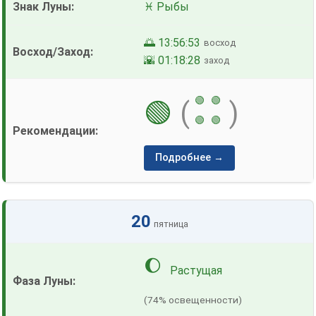
♓ Рыбы
🌅 13:56:53
восход
🌇 01:18:28
заход
🟢
🟢
🟢
(
)
🟢
🟢
Подробнее →
20
пятница
🌔
Растущая
(74% освещенности)