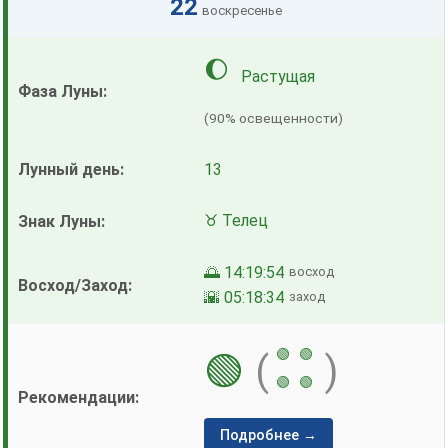
22
воскресенье
🌔
Растущая
(90% освещенности)
13
♉ Телец
🌅 14:19:54
восход
🌇 05:18:34
заход
🟢
🟢
🟢
(
)
🟢
🟢
Подробнее →