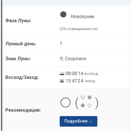
🌑
Новолуние
(0% освещенности)
1
♏ Скорпион
🌅 08:08:14
восход
🌇 15:47:24
заход
⚪
🟢
⚪
(
)
🔴
⚪
Подробнее →