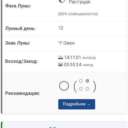
Растущая
(83% освещенности)
12
♈ Овен
🌅 14:11:01
восход
🌇 03:55:24
заход
⚪
🟢
⚪
(
)
⚪
⚪
Подробнее →