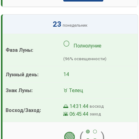
23
понедельник
🌕
Полнолуние
(96% освещенности)
14
♉ Телец
🌅 14:31:44
восход
🌇 06:45:44
заход
🟢
⚪
🟢
(
)