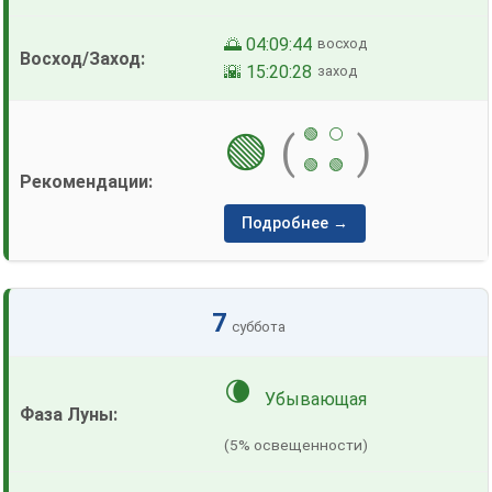
🌅 04:09:44
восход
🌇 15:20:28
заход
🟢
⚪
🟢
(
)
🟢
🟢
Подробнее →
7
суббота
🌘
Убывающая
(5% освещенности)