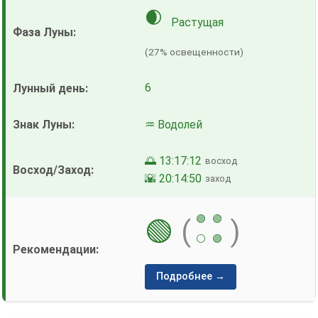
🌒
Растущая
(27% освещенности)
6
♒ Водолей
🌅 13:17:12
восход
🌇 20:14:50
заход
🟢
🟢
🟢
(
)
⚪
🟢
Подробнее →