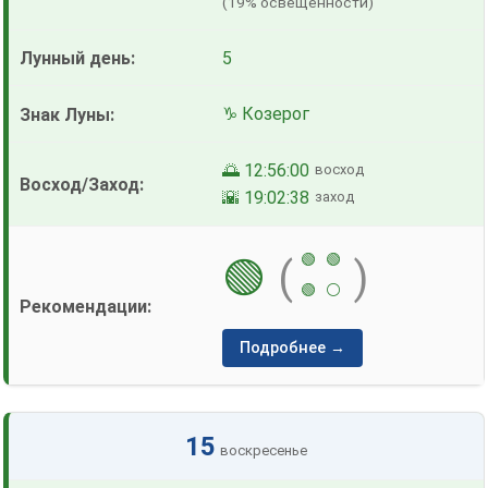
(19% освещенности)
5
♑ Козерог
🌅 12:56:00
восход
🌇 19:02:38
заход
🟢
🟢
🟢
(
)
🟢
⚪
Подробнее →
15
воскресенье