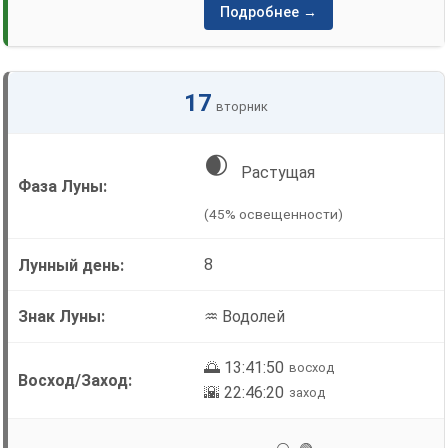
Подробнее →
17
вторник
🌒
Растущая
(45% освещенности)
8
♒ Водолей
🌅 13:41:50
восход
🌇 22:46:20
заход