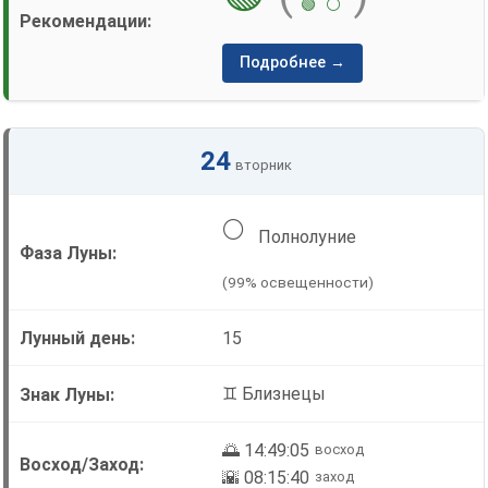
🟢
⚪
Подробнее →
24
вторник
🌕
Полнолуние
(99% освещенности)
15
♊ Близнецы
🌅 14:49:05
восход
🌇 08:15:40
заход