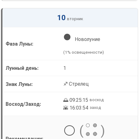
10
вторник
🌑
Новолуние
(1% освещенности)
1
♐ Стрелец
🌅 09:25:15
восход
🌇 16:03:54
заход
⚪
🟢
⚪
(
)
🟢
🔴