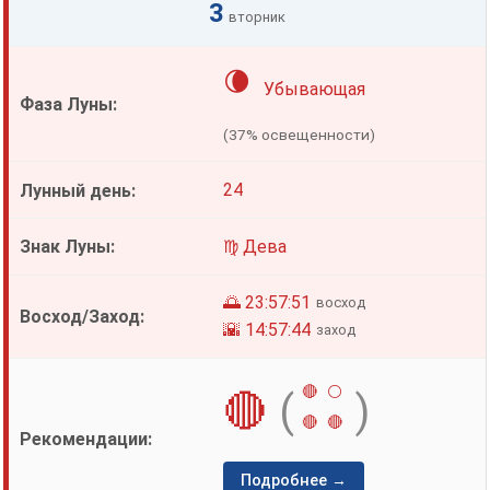
3
вторник
🌘
Убывающая
(37% освещенности)
24
♍ Дева
🌅 23:57:51
восход
🌇 14:57:44
заход
🔴
⚪
🔴
(
)
🔴
🔴
Подробнее →