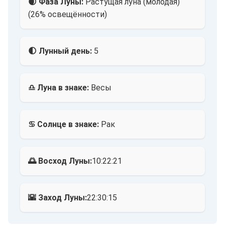
🌒 Фаза Луны:
Растущая луна (молодая)
(26% освещённости)
🌓 Лунный день:
5
♎ Луна в знаке:
Весы
♋ Солнце в знаке:
Рак
🌅 Восход Луны:
10:22:21
🌇 Заход Луны:
22:30:15