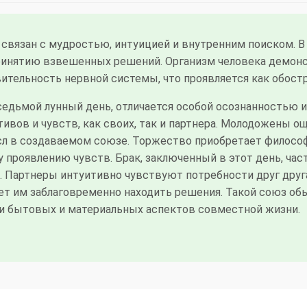
связан с мудростью, интуицией и внутренним поиском. 
принятию взвешенных решений. Организм человека демон
тельность нервной системы, что проявляется как обостр
седьмой лунный день, отличается особой осознанностью и
вов и чувств, как своих, так и партнера. Молодожены 
л в создаваемом союзе. Торжество приобретает философ
проявлению чувств. Брак, заключенный в этот день, час
 Партнеры интуитивно чувствуют потребности друг друг
ет им заблаговременно находить решения. Такой союз обы
 бытовых и материальных аспектов совместной жизни.