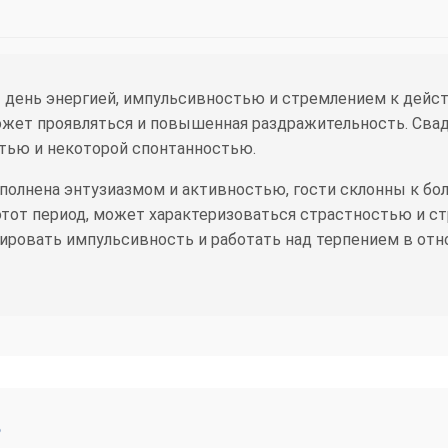
 день энергией, импульсивностью и стремлением к дейст
ожет проявляться и повышенная раздражительность. Свадь
стью и некоторой спонтанностью.
олнена энтузиазмом и активностью, гости склонны к б
этот период, может характеризоваться страстностью и с
ировать импульсивность и работать над терпением в отн
ь