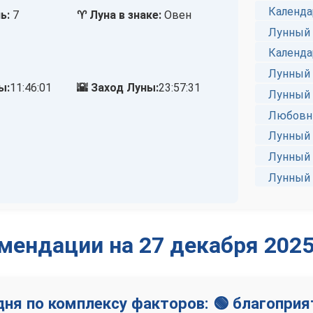
Календа
ь:
7
♈ Луна в знаке:
Овен
Лунный 
Календа
Лунный 
ы:
11:46:01
🌇 Заход Луны:
23:57:31
Лунный 
Любовны
Лунный 
Лунный 
Лунный 
мендации на 27 декабря 2025
дня по комплексу факторов: 🟢 благопри